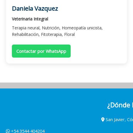
Daniela Vazquez
Veterinaria Integral
Terapia neural, Nutrición, Homeopatía unicista,
Rehabilitación, Fitoterapia, Floral
Contactar por WhatsApp
¿Dónde 
San Javier, C
+54 3544 404204